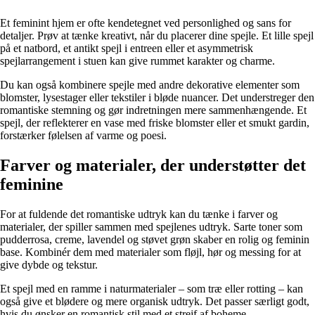
Et feminint hjem er ofte kendetegnet ved personlighed og sans for
detaljer. Prøv at tænke kreativt, når du placerer dine spejle. Et lille spejl
på et natbord, et antikt spejl i entreen eller et asymmetrisk
spejlarrangement i stuen kan give rummet karakter og charme.
Du kan også kombinere spejle med andre dekorative elementer som
blomster, lysestager eller tekstiler i bløde nuancer. Det understreger den
romantiske stemning og gør indretningen mere sammenhængende. Et
spejl, der reflekterer en vase med friske blomster eller et smukt gardin,
forstærker følelsen af varme og poesi.
Farver og materialer, der understøtter det
feminine
For at fuldende det romantiske udtryk kan du tænke i farver og
materialer, der spiller sammen med spejlenes udtryk. Sarte toner som
pudderrosa, creme, lavendel og støvet grøn skaber en rolig og feminin
base. Kombinér dem med materialer som fløjl, hør og messing for at
give dybde og tekstur.
Et spejl med en ramme i naturmaterialer – som træ eller rotting – kan
også give et blødere og mere organisk udtryk. Det passer særligt godt,
hvis du ønsker en romantisk stil med et strejf af boheme.