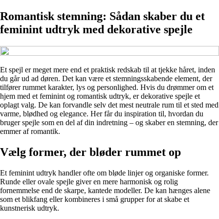
Romantisk stemning: Sådan skaber du et
feminint udtryk med dekorative spejle
Et spejl er meget mere end et praktisk redskab til at tjekke håret, inden
du går ud ad døren. Det kan være et stemningsskabende element, der
tilfører rummet karakter, lys og personlighed. Hvis du drømmer om et
hjem med et feminint og romantisk udtryk, er dekorative spejle et
oplagt valg. De kan forvandle selv det mest neutrale rum til et sted med
varme, blødhed og elegance. Her får du inspiration til, hvordan du
bruger spejle som en del af din indretning – og skaber en stemning, der
emmer af romantik.
Vælg former, der bløder rummet op
Et feminint udtryk handler ofte om bløde linjer og organiske former.
Runde eller ovale spejle giver en mere harmonisk og rolig
fornemmelse end de skarpe, kantede modeller. De kan hænges alene
som et blikfang eller kombineres i små grupper for at skabe et
kunstnerisk udtryk.