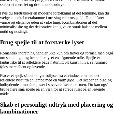
skaber et mere let og drømmende udtryk.
Hvis du foretrækker en moderne fortolkning af det feminine, kan du
vælge en enkel metalramme i messing eller rosaguld. Den tilfører
varme og elegance uden at virke tung. Kombinationen af det
minimalistiske og det dekorative kan give en smuk balance mellem
nutid og nostalgi.
Brug spejle til at forstærke lyset
Romantisk indretning handler ikke kun om farver og former, men også
om stemning – og her spiller lyset en afgørende rolle. Spejle er
fantastiske til at reflektere både naturligt og kunstigt lys, så rummet
føles mere åbent og levende.
Placer et spejl, så det fanger sollyset fra et vindue, eller lad det
reflektere lyset fra en lampe med en varm glød. Det skaber en blød og
indbydende atmosfære, især i soveværelset eller stuen. Du kan også
bruge flere små spejle på en væg for at sprede lyset på en legende
måde.
Skab et personligt udtryk med placering og
kombinationer