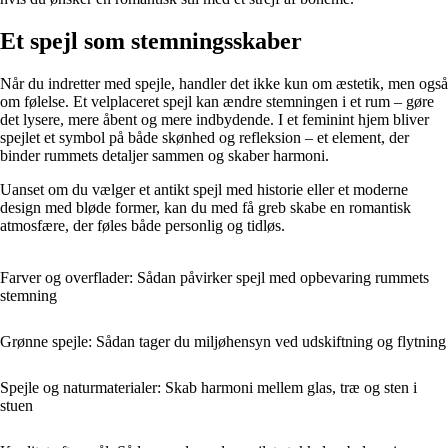
Et spejl som stemningsskaber
Når du indretter med spejle, handler det ikke kun om æstetik, men også
om følelse. Et velplaceret spejl kan ændre stemningen i et rum – gøre
det lysere, mere åbent og mere indbydende. I et feminint hjem bliver
spejlet et symbol på både skønhed og refleksion – et element, der
binder rummets detaljer sammen og skaber harmoni.
Uanset om du vælger et antikt spejl med historie eller et moderne
design med bløde former, kan du med få greb skabe en romantisk
atmosfære, der føles både personlig og tidløs.
Farver og overflader: Sådan påvirker spejl med opbevaring rummets
stemning
Grønne spejle: Sådan tager du miljøhensyn ved udskiftning og flytning
Spejle og naturmaterialer: Skab harmoni mellem glas, træ og sten i
stuen