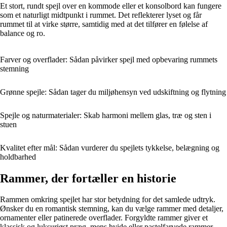
Et stort, rundt spejl over en kommode eller et konsolbord kan fungere
som et naturligt midtpunkt i rummet. Det reflekterer lyset og får
rummet til at virke større, samtidig med at det tilfører en følelse af
balance og ro.
Farver og overflader: Sådan påvirker spejl med opbevaring rummets
stemning
Grønne spejle: Sådan tager du miljøhensyn ved udskiftning og flytning
Spejle og naturmaterialer: Skab harmoni mellem glas, træ og sten i
stuen
Kvalitet efter mål: Sådan vurderer du spejlets tykkelse, belægning og
holdbarhed
Rammer, der fortæller en historie
Rammen omkring spejlet har stor betydning for det samlede udtryk.
Ønsker du en romantisk stemning, kan du vælge rammer med detaljer,
ornamenter eller patinerede overflader. Forgyldte rammer giver et
klassisk og luksuriøst præg, mens hvide eller pastelfarvede rammer